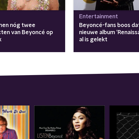
Entertainment
men nóg twee
Beyoncé-fans boos da
cten van Beyoncé op
nieuwe album 'Renaiss
x
al is gelekt