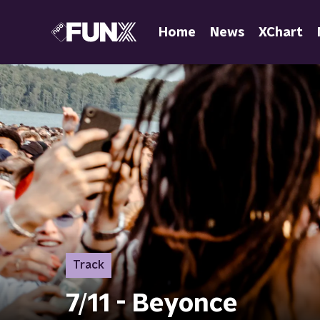
Home
News
XChart
Track
7/11 - Beyonce