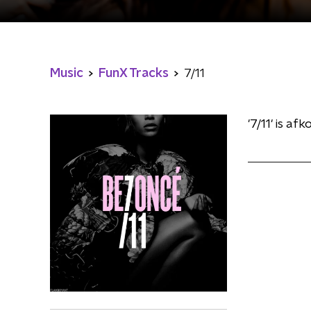
Music
FunX Tracks
7/11
'7/11' is a