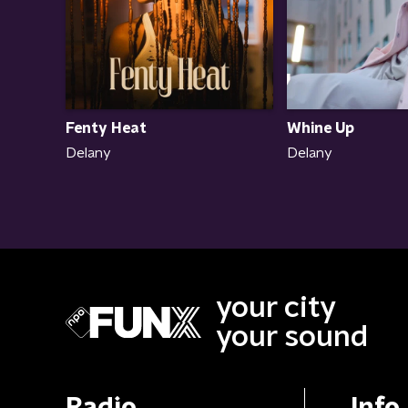
Fenty Heat
Whine Up
Delany
Delany
your city
your sound
Radio
Info