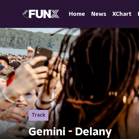
Home
News
XChart
Track
Gemini - Delany