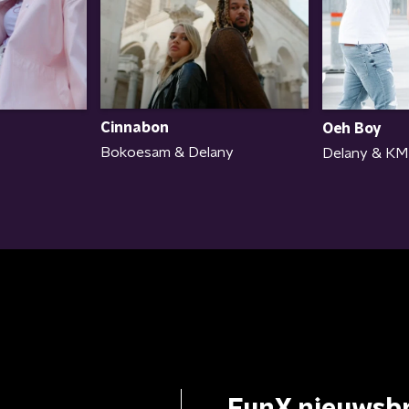
Cinnabon
Oeh Boy
Bokoesam & Delany
Delany & KM
FunX nieuwsbr