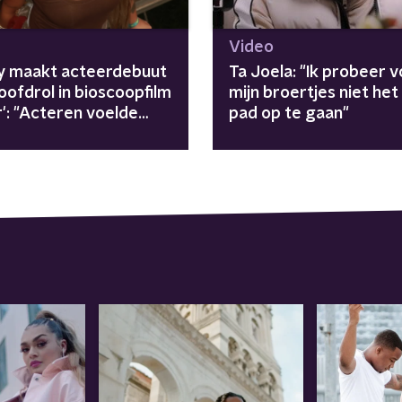
Video
y maakt acteerdebuut
Ta Joela: "Ik probeer 
oofdrol in bioscoopfilm
mijn broertjes niet het
': "Acteren voelde
pad op te gaan"
lfde als optreden"