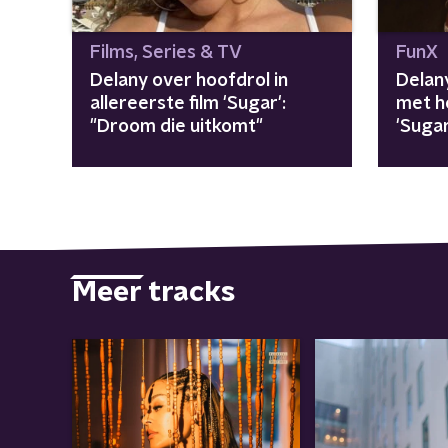
Films, Series & TV
FunX
Delany over hoofdrol in
Delan
allereerste film 'Sugar':
met h
"Droom die uitkomt"
'Sugar
hetze
Meer tracks