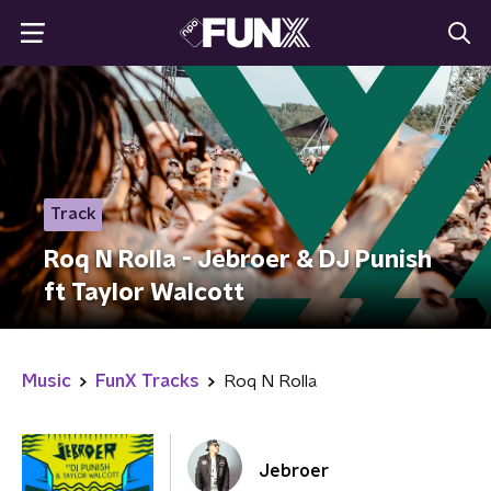
Track
Roq N Rolla - Jebroer & DJ Punish
ft Taylor Walcott
Music
FunX Tracks
Roq N Rolla
Jebroer