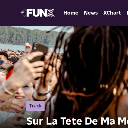
Home
News
XChart
Track
Sur La Tete De Ma Me