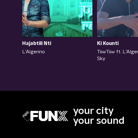
Hajabtili Nti
Ki Kounti
L'Algerino
TiiwTiiw ft. L’Alge
Sky
your city
your sound