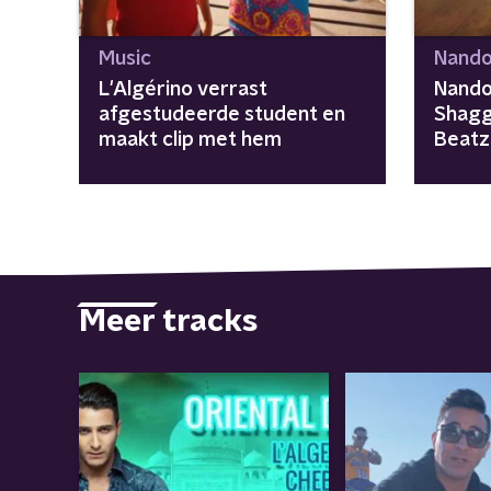
Music
Nando
L'Algérino verrast
Nando
afgestudeerde student en
Shagg
maakt clip met hem
Beatz
Meer tracks