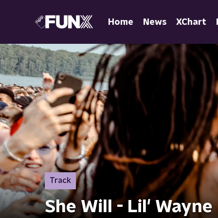
Home
News
XChart
Track
She Will - Lil' Wayne