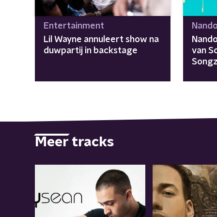
Entertainment
Nando
Lil Wayne annuleert show na
Nando
duwpartij in backstage
van S
Songz
Meer tracks