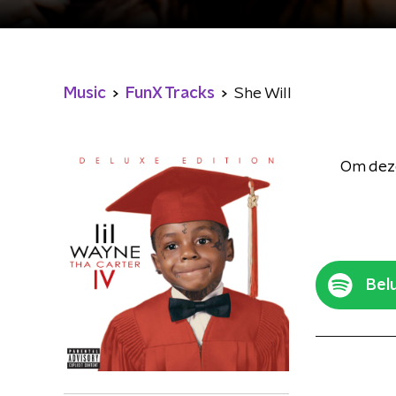
Music
FunX Tracks
She Will
Om deze
Belu