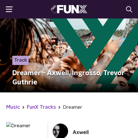
Track
Dreamer - Axwell, Ingrosso, Trevor
Guthrie
Music
FunX Tracks
Dreamer
Axwell