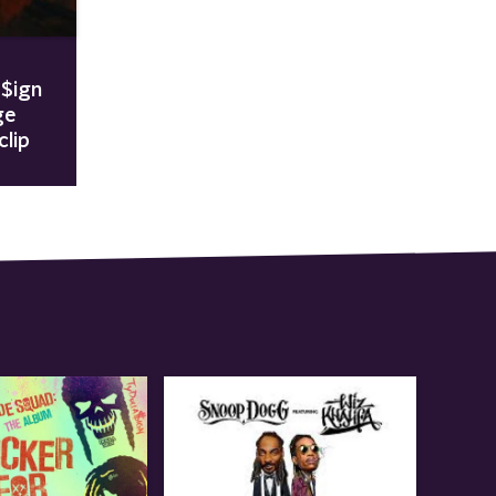
 $ign
ge
clip