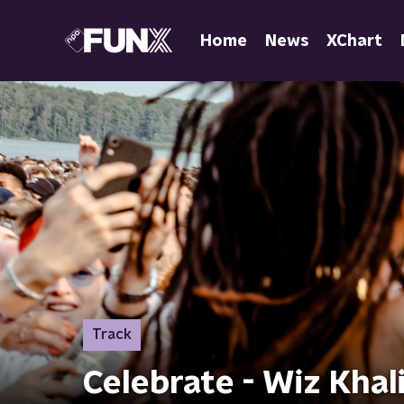
Home
News
XChart
Track
Celebrate - Wiz Khal