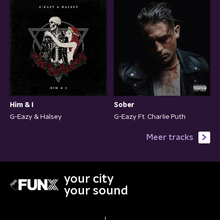
Him & I
Sober
G-Eazy & Halsey
G-Eazy Ft. Charlie Puth
Meer tracks
your city
your sound