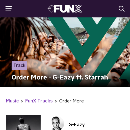
Track
Order More - G-Eazy ft. Starrah
Music
FunX Tracks
Order More
G-Eazy