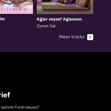
nim
Ağlar mıyım? Ağlamam
Ziynet Sali
Meer tracks
ief
t laatste FunX-nieuws?