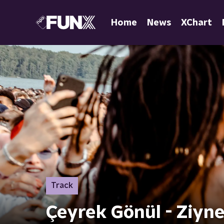
Home
News
XChart
Track
Çeyrek Gönül - Ziyne