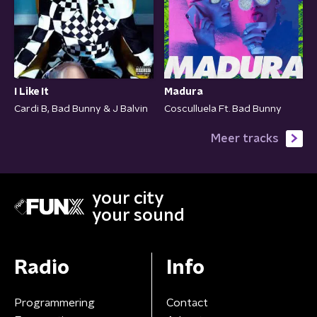
I Like It
Madura
Cardi B, Bad Bunny & J Balvin
Cosculluela Ft. Bad Bunny
Meer tracks
your city
your sound
Radio
Info
Programmering
Contact