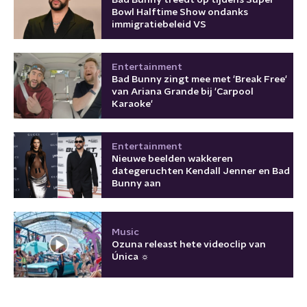
Bad Bunny treedt op tijdens Super
Bowl Halftime Show ondanks
immigratiebeleid VS
Entertainment
Bad Bunny zingt mee met 'Break Free'
van Ariana Grande bij 'Carpool
Karaoke'
Entertainment
Nieuwe beelden wakkeren
dategeruchten Kendall Jenner en Bad
Bunny aan
Music
Ozuna releast hete videoclip van
Única ☼