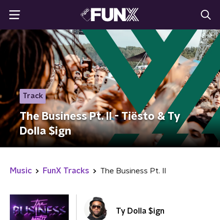
Track
The Business Pt. II - Tiësto & Ty
Dolla $ign
Music
FunX Tracks
The Business Pt. II
Ty Dolla $ign