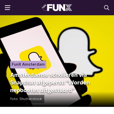
FunX Amsterdam
Amsterdamse scholieren via
Snapchat afgeperst: "Worden
nepboetes uitgestuurd"
foto:
Shutterstock