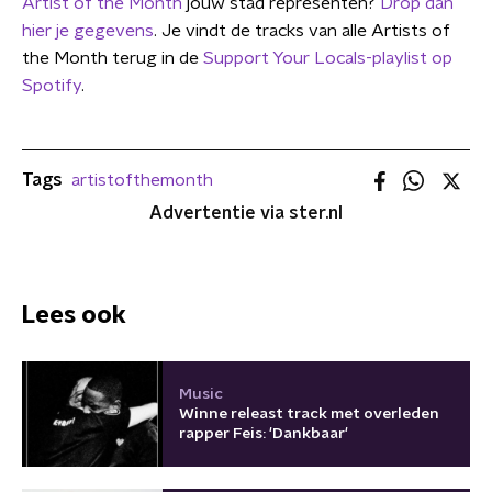
Artist of the Month
jouw stad representen?
Drop dan
hier je gegevens
. Je vindt de tracks van alle Artists of
the Month terug in de
Support Your Locals-playlist op
Spotify
.
Tags
artistofthemonth
Advertentie via ster.nl
Lees ook
Music
Winne releast track met overleden
rapper Feis: 'Dankbaar'