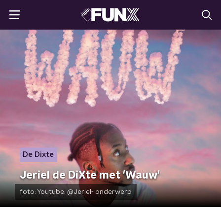
De Dixte
Jeriel de DiXte met 'Wauw'
foto:
Youtube: @Jeriel- onderwerp