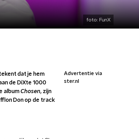
foto:
FunX
Advertentie via
tekent dat je hem
ster.nl
aan de DiXte 1000
we album
Chosen
, zijn
fflon Don op de track