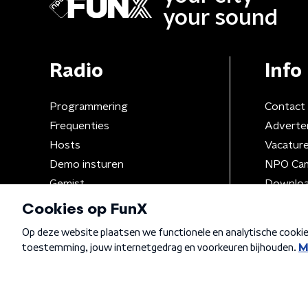
your sound
Radio
Info
Programmering
Contact
Frequenties
Adverte
Hosts
Vacatur
Demo insturen
NPO Ca
Gemist
Downloa
Algemene voorwaarden
Privacybeleid