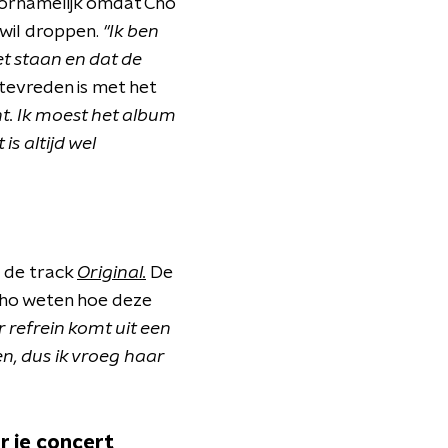
oornamelijk omdat Cho
 wil droppen.
"Ik ben
et staan en dat de
 tevreden is met het
t. Ik moest het album
s altijd wel
p de track
Original.
De
 Cho weten hoe deze
 refrein komt uit een
n, dus ik vroeg haar
r je concert