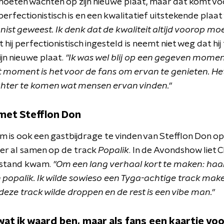
oeten wachten op zijn nieuwe plaat, maar dat komt v
erfectionistisch is en een kwalitatief uitstekende plaat
onist geweest. Ik denk dat de kwaliteit altijd voorop mo
 hij perfectionistisch ingesteld is neemt niet weg dat hij
ijn nieuwe plaat.
"Ik was wel blij op een gegeven momen
 moment is het voor de fans om ervan te genieten. Het i
ter te komen wat mensen ervan vinden."
et Stefflon Don
m is ook een gastbijdrage te vinden van Stefflon Don o
er al samen op de track
Popalik
. In de Avondshow liet
 stand kwam.
"Om een lang verhaal kort te maken: haar
 popalik. Ik wilde sowieso een Tyga-achtige track make
deze track wilde droppen en de rest is een vibe man."
wat ik waard ben, maar als fans een kaartje voo