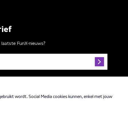
ief
t laatste FunX-nieuws?
Cookiebeleid