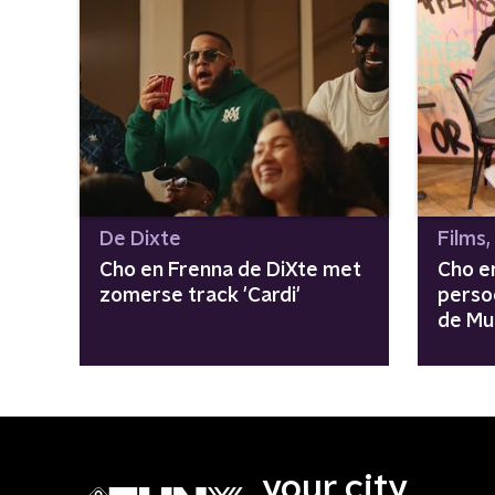
De Dixte
Films,
Cho en Frenna de DiXte met
Cho e
zomerse track 'Cardi'
perso
de Mu
in 'Hi
your city