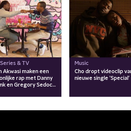
 Series & TV
Music
n Akwasi maken een
Cho dropt videoclip van
onlijke rap met Danny
nieuwe single 'Special'
nk en Gregory Sedoc
phop Stars'