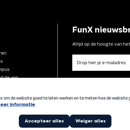
FunX nieuwsbr
Altijd op de hoogte van he
ren
es
mpus
d de app