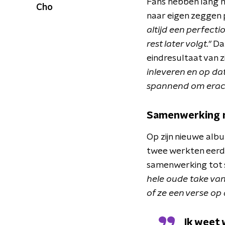
Fans hebben lang m
Cho
naar eigen zeggen p
altijd een perfecti
rest later volgt."
Dat
eindresultaat van z
inleveren en op dat
spannend om erach
Samenwerking m
Op zijn nieuwe albu
twee werkten eerd
samenwerking tot
hele oude take van
of ze een verse op 
Ik weet 