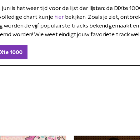
juni is het weer tijd voor de lijst der lijsten: de DiXte 1
 volledige chart kun je
hier
bekijken. Zoals je ziet, ontbrek
ag worden de vijf populairste tracks bekendgemaakt e
temd worden! Wie weet eindigt jouw favoriete track we
DiXte 1000