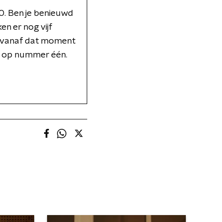
000. Ben je benieuwd
en er nog vijf
n vanaf dat moment
l op nummer één.