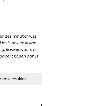
nen zes minuten was
"Het is gek en ik kan
ing. Ik weet wat m'n
concert kopen dan is
media cookies.