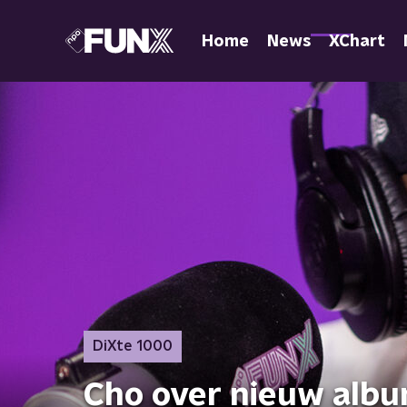
Home
News
XChart
DiXte 1000
Cho over nieuw album