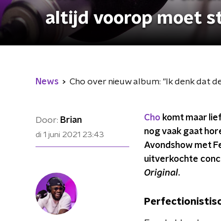
altijd voorop moet s
News
Cho over nieuw album: "Ik denk dat de
Cho
komt maar lief
Door:
Brian
nog vaak gaat hor
di 1 juni 2021
23:43
Avondshow met Fer
uitverkochte conc
Original
.
Perfectionistis