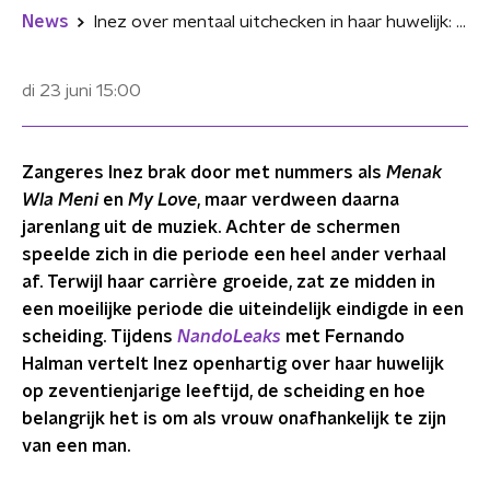
News
Inez over mentaal uitchecken in haar huwelijk: “Je hebt liever een vrouw die schreeuwt dan een vrouw die stil wordt”
di 23 juni
15:00
Zangeres Inez brak door met nummers als
Menak
Wla Meni
en
My Love
, maar verdween daarna
jarenlang uit de muziek. Achter de schermen
speelde zich in die periode een heel ander verhaal
af. Terwijl haar carrière groeide, zat ze midden in
een moeilijke periode die uiteindelijk eindigde in een
scheiding. Tijdens
NandoLeaks
met Fernando
Halman vertelt Inez openhartig over haar huwelijk
op zeventienjarige leeftijd, de scheiding en hoe
belangrijk het is om als vrouw onafhankelijk te zijn
van een man.