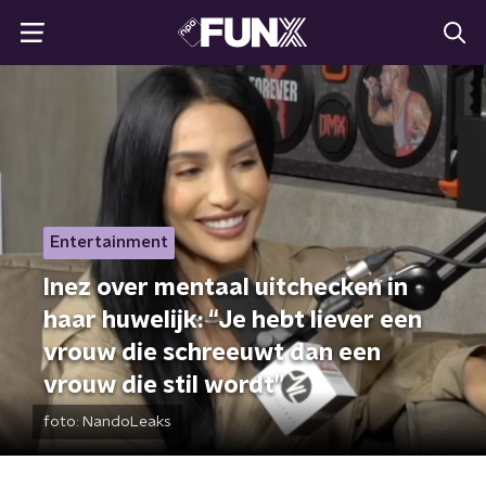
Entertainment
Inez over mentaal uitchecken in
haar huwelijk: “Je hebt liever een
vrouw die schreeuwt dan een
vrouw die stil wordt”
foto:
NandoLeaks