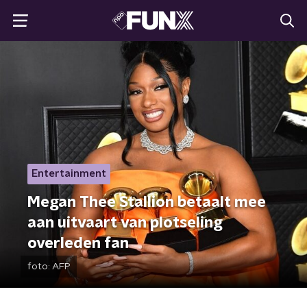
Entertainment
Megan Thee Stallion betaalt mee
aan uitvaart van plotseling
overleden fan
foto:
AFP