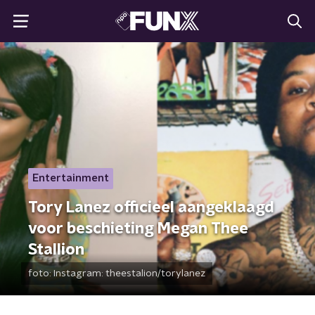
Entertainment
Tory Lanez officieel aangeklaagd
voor beschieting Megan Thee
Stallion
foto:
Instagram: theestalion/torylanez