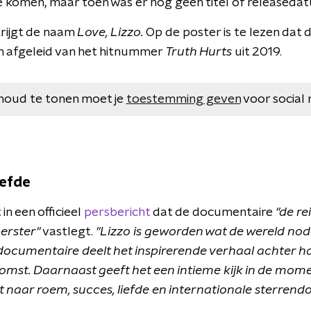
e komen, maar toen was er nog geen titel of releaseda
rijgt de naam
Love, Lizzo.
Op de poster is te lezen dat 
an afgeleid van het hitnummer
Truth Hurts
uit 2019.
houd te tonen moet je
toestemming geven
voor social 
iefde
n een officieel
persbericht
dat de documentaire
"de re
erster"
vastlegt.
"Lizzo is geworden wat de wereld no
De documentaire deelt het inspirerende verhaal achter 
komst. Daarnaast geeft het een intieme kijk in de mom
 naar roem, succes, liefde en internationale sterren