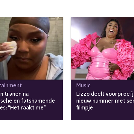
tainment
Music
in tranen na
Lizzo deelt voorproefj
tische en fatshamende
nieuw nummer met se
es: "Het raakt me"
filmpje