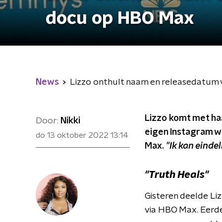
docu op HBO Max
News
Lizzo onthult naam en releasedatum
Lizzo komt met ha
Door:
Nikki
eigen Instagram w
do 13 oktober 2022
13:14
Max.
"Ik kan eindel
"Truth Heals"
Gisteren deelde Li
via HBO Max. Eerde