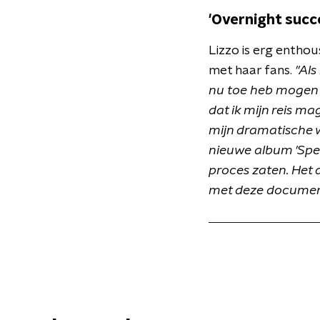
'Overnight succ
Lizzo is erg enthou
met haar fans.
"Als
nu toe heb mogen d
dat ik mijn reis m
mijn dramatische w
nieuwe album 'Specia
proces zaten
. Het
met deze document