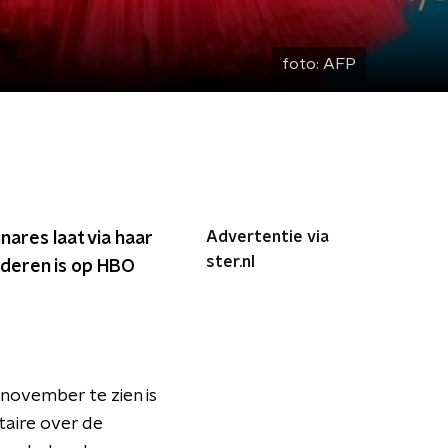
foto:
AFP
Advertentie via
res laat via haar
ster.nl
nderen is op HBO
november te zien is
taire over de