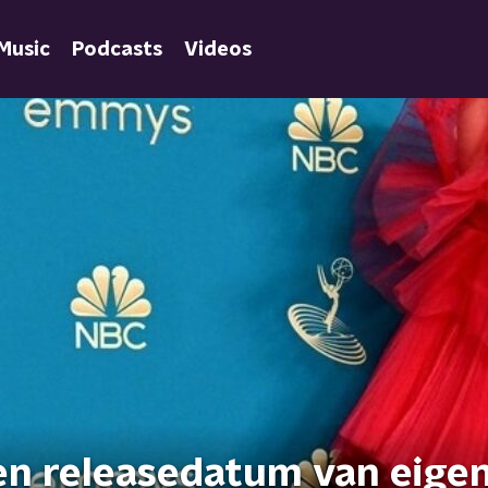
Music
Podcasts
Videos
en releasedatum van eige