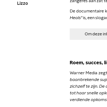
zangeres aan zat t
Lizzo
De documentaire k
Heals"
is, een slog
Om deze in
Roem, succes, l
Warner Media zegt i
baanbrekende sup
zichzelf te zijn. 
tot haar snelle op
verdiende opkomst