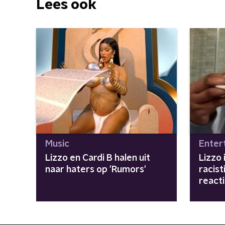
Lees ook
Music
Enter
Lizzo en Cardi B halen uit
Lizzo 
naar haters op 'Rumors'
racis
reacti