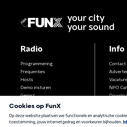
your city
your sound
Radio
Info
Programmering
Contact
Frequenties
Adverte
Hosts
Vacatur
Demo insturen
NPO Ca
Gemist
Downloa
Algemene voorwaarden
Privacybeleid