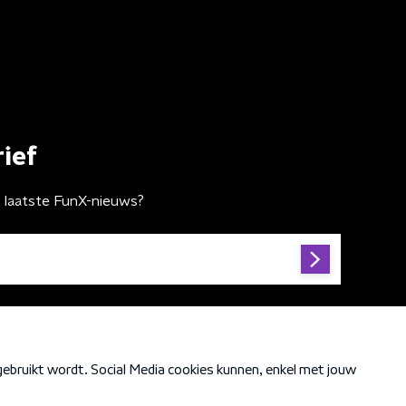
ief
t laatste FunX-nieuws?
Cookiebeleid