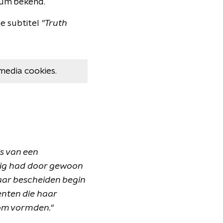
tum bekend.
de subtitel
"Truth
media cookies.
is van een
dig had door gewoon
haar bescheiden begin
enten die haar
dom vormden."