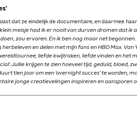
es'
siast dat ze eindelijk de documentaire, en daarmee haa
 klein meisje had ik er nooit van durven dromen dat ik al
oen, zou ervaren. En ik ben nog maar net begonnen. 
ag herbeleven en delen met mijn fans en HBO Max. Van 'C
ereldtournee, liefde kwijtraken, liefde vinden en het 
l'. Jullie krijgen te zien hoeveel tijd, geduld, bloed, zw
 duurt tien jaar om een 'overnight succes' te worden, ma
aire jonge creatievelingen inspireren en aansporen o