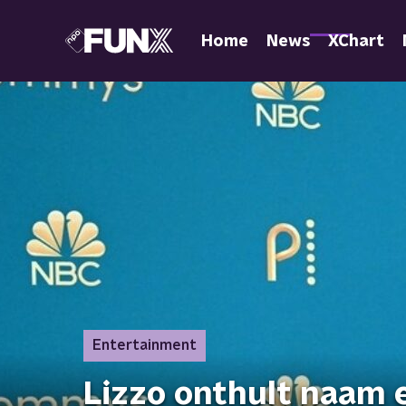
Home
News
XChart
Entertainment
Lizzo onthult naam 