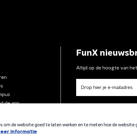
FunX nieuwsbr
Altijd op de hoogte van he
ren
es
mpus
d de app