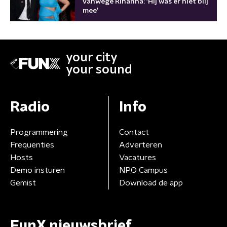
vanwege Rihanna: 'Hij was er niet blij
mee'
your city
your sound
Radio
Info
Programmering
Contact
Frequenties
Adverteren
Hosts
Vacatures
Demo insturen
NPO Campus
Gemist
Download de app
FunX nieuwsbrief