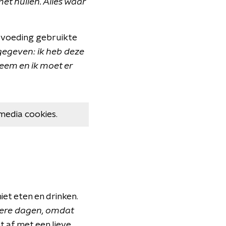
met huilen. Alles waar
j voeding gebruikte
gegeven: ik heb deze
eem en ik moet er
media cookies.
et eten en drinken.
liere dagen, omdat
t af met een lieve