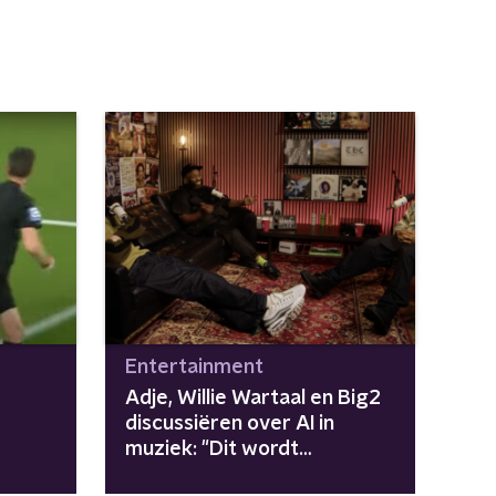
Entertainment
Adje, Willie Wartaal en Big2
discussiëren over AI in
muziek: "Dit wordt
valsspelen"