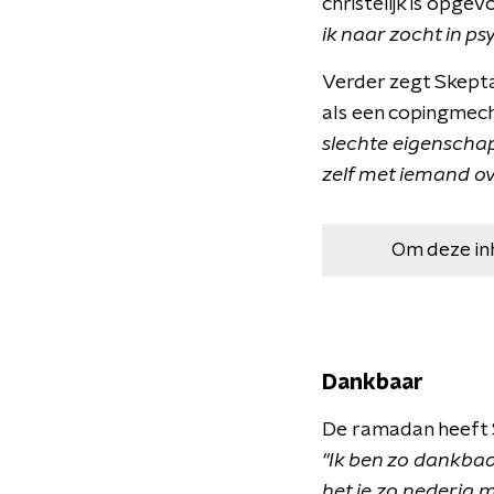
christelijk is opge
ik naar zocht in ps
Verder zegt Skepta
als een copingmech
slechte eigenschap
zelf met iemand ov
Om deze in
Dankbaar
De ramadan heeft Sk
"Ik ben zo dankbaa
het je zo nederig 