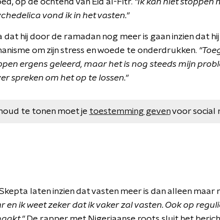
voed, op de ochtend van Eid al-Fitr.
"Ik kan niet stoppen 
ychedelica vond ik in het vasten."
 dat hij door de ramadan nog meer is gaan inzien dat hi
anisme om zijn stress en woede te onderdrukken.
"Toe
pen ergens geleerd, maar het is nog steeds mijn probl
er spreken om het op te lossen."
houd te tonen moet je
toestemming geven
voor social 
epta laten inzien dat vasten meer is dan alleen maar ni
r en ik weet zeker dat ik vaker zal vasten. Ook op regu
maakt."
De rapper met Nigeriaanse roots sluit het berich