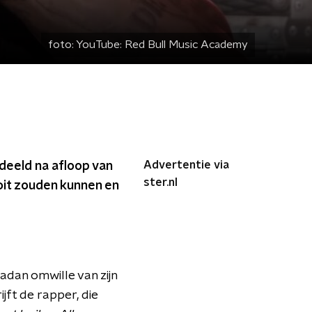
foto:
YouTube: Red Bull Music Academy
Advertentie via
deeld na afloop van
ster.nl
oit zouden kunnen en
adan omwille van zijn
rijft de rapper, die