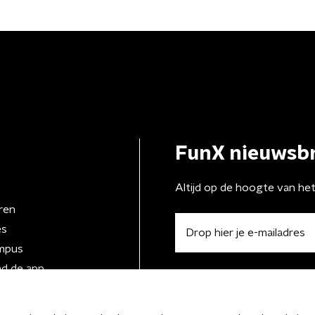
FunX nieuwsbr
Altijd op de hoogte van he
ren
es
mpus
d de app