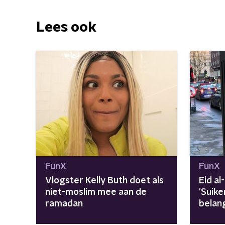
Lees ook
FunX
FunX
Vlogster Kelly Buth doet als
Eid al
niet-moslim mee aan de
'Suike
ramadan
belang
vaste