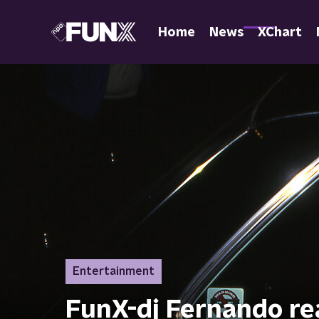
Home
News
XChart
Entertainment
FunX-dj Fernando r