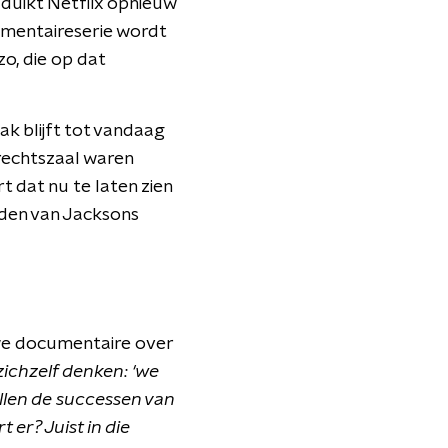
duikt Netflix opnieuw
cumentaireserie wordt
o, die op dat
ak blijft tot vandaag
 rechtszaal waren
t dat nu te laten zien
eden van Jacksons
uwe documentaire over
 zichzelf denken: 'we
allen de successen van
 er? Juist in die