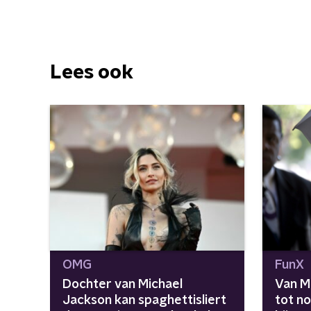
Lees ook
OMG
FunX
Dochter van Michael
Van M
Jackson kan spaghettisliert
tot no