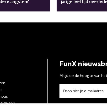
ndere angsten?
jarige leeftijd overled
FunX nieuwsbr
Altijd op de hoogte van he
ren
es
mpus
d de app