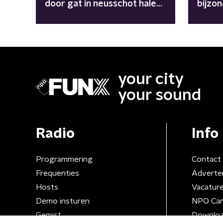
door gat in neusschot halen:
bijzo
"Don't do drugs"
your city
your sound
Radio
Info
Programmering
Contact
Frequenties
Adverte
Hosts
Vacatur
Demo insturen
NPO Ca
Gemist
Downloa