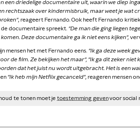
n een driedelige documentaire uit, waarin we diep ing
en rechtszaak over kindermisbruik, maar weet je wat cr
sproken"
, reageert Fernando. Ook heeft Fernando kritiek
in de documentaire spreekt.
"De man die ging liegen te
 komen. Deze documentaire ga ik niet eens kijken",
verv
 zijn mensen het met Fernando eens.
"Ik ga deze week ge
r de film. Ze bekijken het maar", "Ik ga dit zeker niet ki
rden dat het juist nu wordt uitgebracht. Het is een wal
"
en
"Ik heb mijn Netflix gecanceld"
, reageren mensen on
houd te tonen moet je
toestemming geven
voor social 