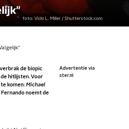
ijk"
foto:
Vicki L. Miller / Shutterstock.com
lgelijk"
Advertentie via
 verbrak de biopic
ster.nl
e hitlijsten. Voor
e te komen:
Michael
dj Fernando noemt de