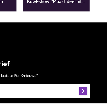
en
Bowl-show: "Maakt deel uit
van mijn reis"
ief
t laatste FunX-nieuws?