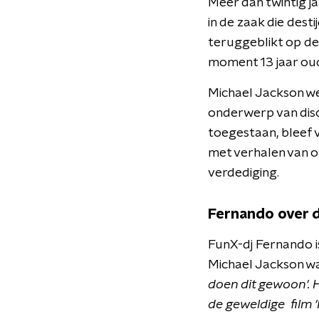
Meer dan twintig j
in de zaak die dest
teruggeblikt op de
moment 13 jaar ou
Michael Jackson wer
onderwerp van disc
toegestaan, bleef v
met verhalen van o
verdediging.
Fernando over 
FunX-dj Fernando i
Michael Jackson wa
doen dit gewoon'. 
de geweldige film '