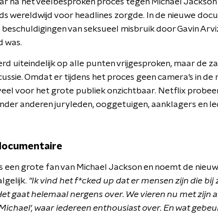
aar na het veelbesproken proces tegen Michael Jackson 
ijds wereldwijd voor headlines zorgde. In de nieuwe do
 beschuldigingen van seksueel misbruik door Gavin Arviz
d was.
d uiteindelijk op alle punten vrijgesproken, maar de za
ussie. Omdat er tijdens het proces geen camera’s in de
eel voor het grote publiek onzichtbaar. Netflix probeer
nder anderen juryleden, ooggetuigen, aanklagers en l
documentaire
s een grote fan van Michael Jackson en noemt de nie
lgelijk.
"Ik vind het f*cked up dat er mensen zijn die bij
Het gaat helemaal nergens over. We vieren nu met zijn 
Michael', waar iedereen enthousiast over. En wat gebeurt