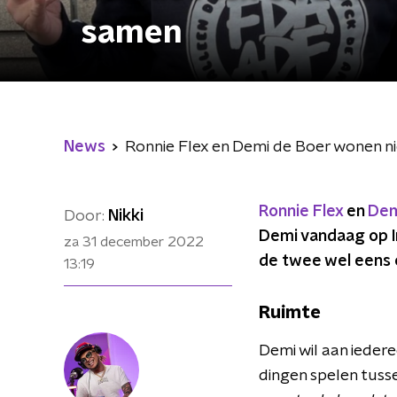
samen
News
Ronnie Flex en Demi de Boer wonen n
Ronnie Flex
en
Dem
Door:
Nikki
Demi vandaag op In
za 31 december 2022
de twee wel eens o
13:19
Ruimte
Demi wil aan iedere
dingen spelen tuss