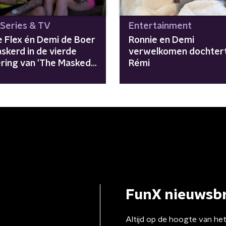
 Series & TV
Entertainment
e Flex én Demi de Boer
Ronnie en Demi
skerd in de vierde
verwelkomen dochtert
ering van 'The Masked
Rémi
'
FunX nieuwsbr
Altijd op de hoogte van he