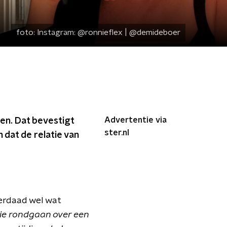
foto:
Instagram: @ronnieflex | @demideboer
Advertentie via
en. Dat bevestigt
ster.nl
 dat de relatie van
derdaad wel wat
ie rondgaan over een