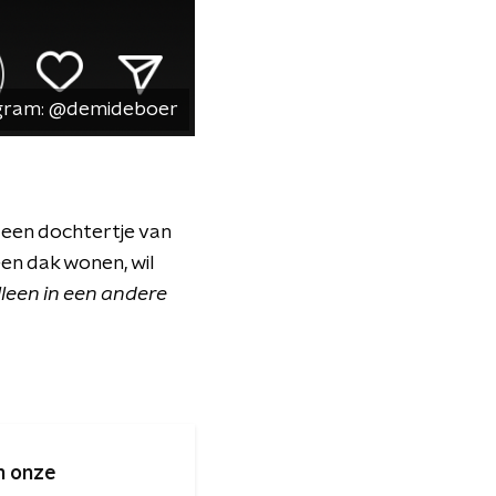
gram: @demideboer
een dochtertje van
een dak wonen, wil
alleen in een andere
n onze