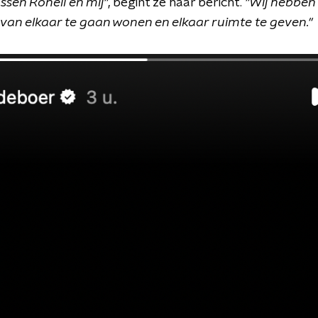
ssen Ronell en mij"
, begint ze haar bericht.
"Wij hebben 
van elkaar te gaan wonen en elkaar ruimte te geven."