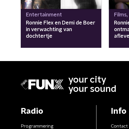
Entertainment
Films,
Ronnie Flex en Demi de Boer
Ronni
in verwachting van
ontma
dochtertje
aflev
Singer
your city
your sound
Radio
Info
Programmering
Contact