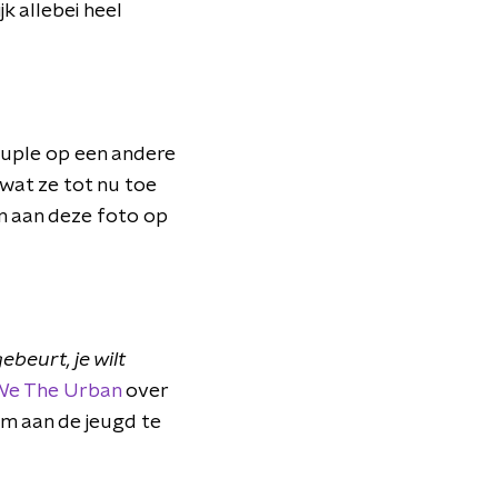
jk allebei heel
couple op een andere
wat ze tot nu toe
en aan deze foto op
ebeurt, je wilt
We The Urban
over
 om aan de jeugd te