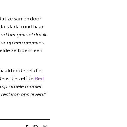
 dat ze samen door
ordat Jada rond haar
had het gevoel dat ik
 Maar op een gegeven
elde ze
tijdens een
maakten de relatie
jdens die zelfde
Red
spirituele manier.
rest van ons leven.”