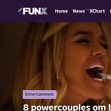
Home
News
XChart
Entertainment
8 powercouples om b