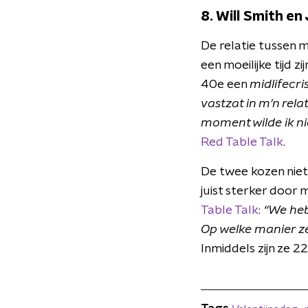
8. Will Smith en
De relatie tussen m
een moeilijke tijd 
40e een
midlifecris
vastzat in m'n rela
moment wilde ik nie
Red Table Talk
.
De twee kozen niet
juist sterker door 
Table Talk
:
“We heb
Op welke manier ze
Inmiddels zijn ze 2