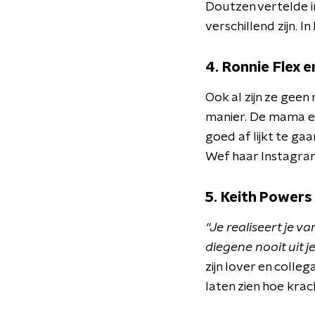
Doutzen vertelde in
verschillend zijn. In 
4. Ronnie Flex 
Ook al zijn ze geen
manier. De mama en
goed af lijkt te ga
Wef haar Instagra
5. Keith Powers
“Je realiseert je v
diegene nooit uit j
zijn lover en colle
laten zien hoe kra