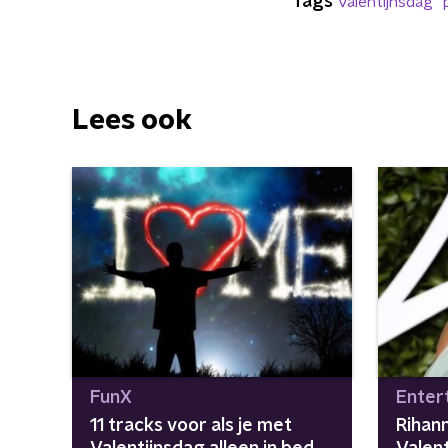
Tags
Valentijnsdag
Lees ook
FunX
Enter
11 tracks voor als je met
Rihann