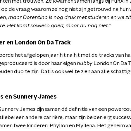
hten met trouwen. Ze kwamen samen langs bij FunX in 
p de vraag waarom ze nog niet zijn getrouwd na hun v
ijken, maar Dorentina is nog druk met studeren en we zi
e. Het komt sowieso goed, maar nu nog niet.”
er en London On Da Track
rde het afgelopen jaar hit na hit met de tracks van h
m geproduceerd is door haar eigen
hubby
London On Da T
uden duo te zijn. Dat is ook wel te zien aan alle schattig
es en Sunnery James
unnery James zijn samen dé definitie van een powercoup
ebei een andere carrière, maar zijn beiden erg succesvol.
men twee kinderen: Phyllon en Myllena. Het geheim van