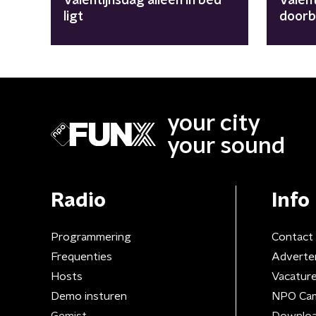
Valentijnsdag alleen in bed
Valen
ligt
door
your city
your sound
Radio
Info
Programmering
Contact
Frequenties
Adverte
Hosts
Vacatur
Demo insturen
NPO Ca
Gemist
Downloa