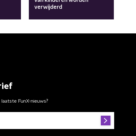
van kinderen worden
verwijderd
ief
t laatste FunX-nieuws?