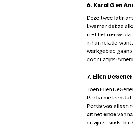
6. Karol G en An
Deze twee latin ar
kwamen dat ze elka
met het nieuws dat
in hun relatie, wan
werkgebied gaan z
door Latijns-Ameri
7. Ellen DeGener
Toen Ellen DeGener
Portia meteen dat E
Portia was alleen n
dit het einde van 
en zijn ze sindsdien 