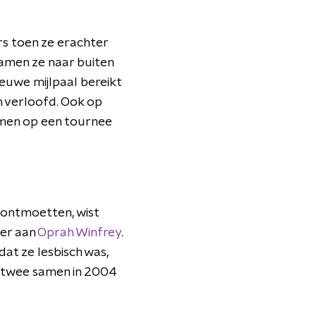
rs toen ze erachter
amen ze naar buiten
euwe mijlpaal bereikt
jn verloofd. Ook op
amen op een tournee
 ontmoetten, wist
ter aan
Oprah Winfrey
.
dat ze lesbisch was,
e twee samen in 2004