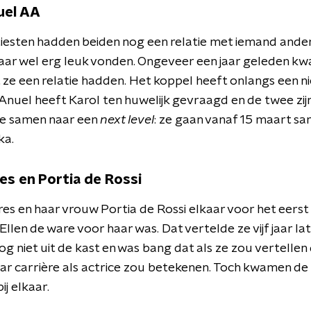
uel AA
tiesten hadden beiden nog een relatie met iemand ande
ar wel erg leuk vonden. Ongeveer een jaar geleden kw
 ze een relatie hadden. Het koppel heeft onlangs een ni
t Anuel heeft Karol ten huwelijk gevraagd en de twee zi
e samen naar een
next level
: ze gaan vanaf 15 maart s
ka.
es en Portia de Rossi
es en haar vrouw Portia de Rossi elkaar voor het eerst
llen de ware voor haar was. Dat vertelde ze vijf jaar la
og niet uit de kast en was bang dat als ze zou vertellen 
haar carrière als actrice zou betekenen. Toch kwamen d
bij elkaar.