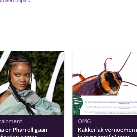
powercouples
tainment
OMG
a en Pharrell gaan
Kakkerlak vernoemen 