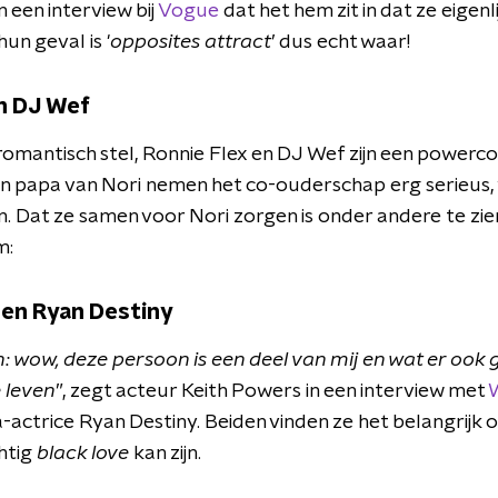
 een interview bij
Vogue
dat het hem zit in dat ze eigenli
hun geval is '
opposites attract
’ dus echt waar!
en DJ Wef
 romantisch stel, Ronnie Flex en DJ Wef zijn een power
 papa van Nori nemen het co-ouderschap erg serieus, 
an. Dat ze samen voor Nori zorgen is onder andere te zi
m:
 en Ryan Destiny
an: wow, deze persoon is een deel van mij en wat er ook g
e leven
”, zegt acteur Keith Powers in een interview met
ga-actrice Ryan Destiny. Beiden vinden ze het belangrijk
chtig
black love
kan zijn.