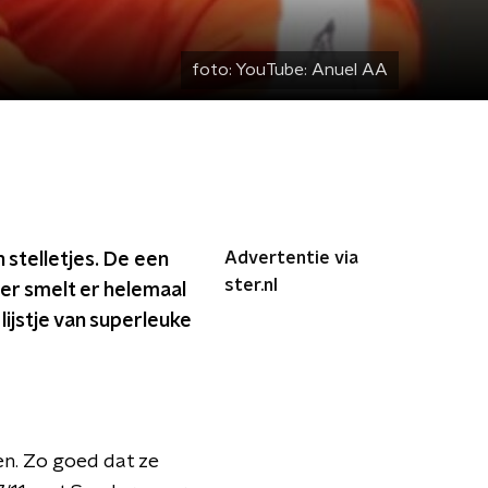
foto:
YouTube: Anuel AA
Advertentie via
 stelletjes. De een
ster.nl
der smelt er helemaal
lijstje van superleuke
n. Zo goed dat ze