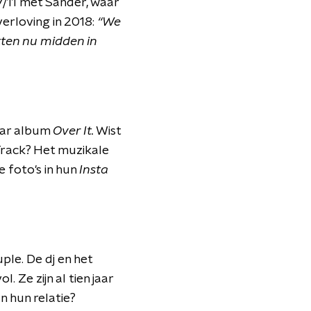
7/11 met Sander, waar
erloving in 2018:
“We
tten nu midden in
aar album
Over It.
Wist
rack? Het muzikale
e foto's in hun
Insta
le. De dj en het
 Ze zijn al tien jaar
 hun relatie?