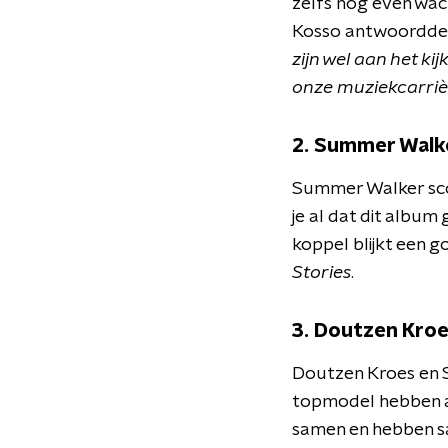
zelfs nog even wac
Kosso antwoordde o
zijn wel aan het k
onze muziekcarrièr
2. Summer Walk
Summer Walker scoo
je al dat dit albu
koppel blijkt een go
Stories
.
3. Doutzen Kro
Doutzen Kroes en S
topmodel hebben all
samen en hebben sa