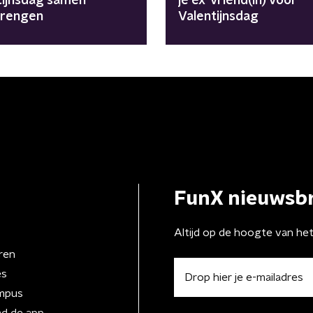
tijnsdag samen
je ex-vriend(in) voor
brengen
Valentijnsdag
FunX nieuwsbr
Altijd op de hoogte van he
ren
es
mpus
d de app