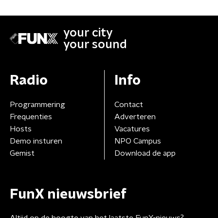
your city
your sound
Radio
Info
Programmering
Contact
Frequenties
Adverteren
Hosts
Vacatures
Demo insturen
NPO Campus
Gemist
Download de app
FunX nieuwsbrief
Altijd op de hoogte van het laatste FunX-nieuws?