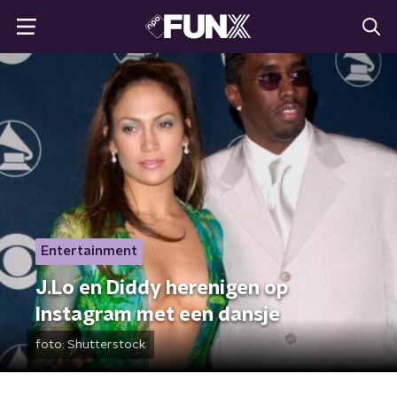
Entertainment
J.Lo en Diddy herenigen op
Instagram met een dansje
foto:
Shutterstock