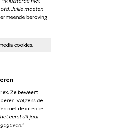
:
"Ik luisterde niet
oofd.
Jullie moeten
 vermeende beroving
media cookies.
deren
ar ex. Ze beweert
nderen. Volgens de
ren met de intentie
et eerst dit jaar
 gegeven."