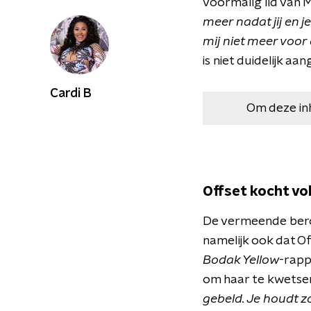
voormalig lid van 
meer nadat jij en 
mij niet meer voor
is niet duidelijk aa
Cardi B
Om deze in
Offset kocht vo
De vermeende berovi
namelijk ook dat O
Bodak Yellow
-rapp
om haar te kwetsen
gebeld. Je houdt z