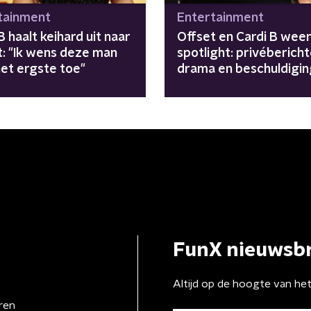
tainment
Entertainment
B haalt keihard uit naar
Offset en Cardi B weer
t: "Ik wens deze man
spotlight: privébericht
het ergste toe"
drama en beschuldigi
gelekt
FunX nieuwsbr
Altijd op de hoogte van he
ren