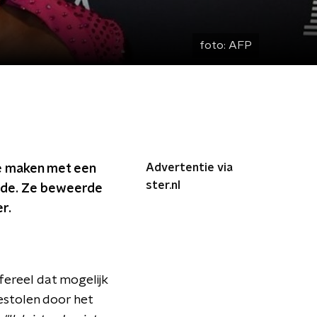
foto:
AFP
Advertentie via
 te maken met een
ster.nl
efde. Ze beweerde
r.
fereel dat mogelijk
estolen door het