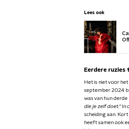
Lees ook
Ca
Of
Eerdere ruzies 
Het is niet voor he
september 2024 be
was van hun derde 
die je zelf doet."
In 
scheiding aan. Kor
heeft samen ook ee