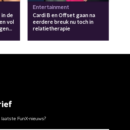
Entertainment
 in de
Cardi B en Offset gaan na
en vol
eerdere breuk nu toch in
ngen
relatietherapie
ief
t laatste FunX-nieuws?