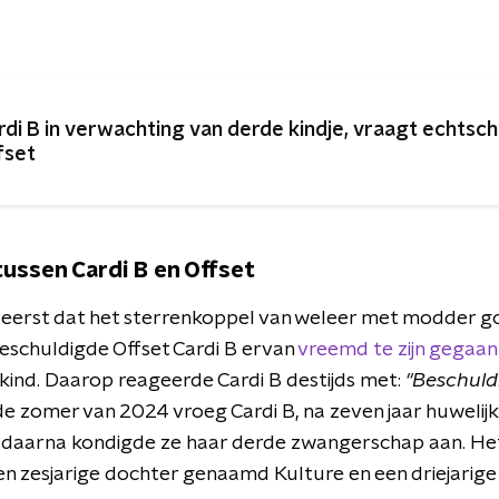
rdi B in verwachting van derde kindje, vraagt echtsch
fset
tussen Cardi B en Offset
t eerst dat het sterrenkoppel van weleer met modder goo
schuldigde Offset Cardi B ervan
vreemd te zijn gegaan
kind. Daarop reageerde Cardi B destijds met:
"Beschuldi
de zomer van 2024 vroeg Cardi B, na zeven jaar huwelij
t daarna kondigde ze haar derde zwangerschap aan. H
n zesjarige dochter genaamd Kulture en een driejari