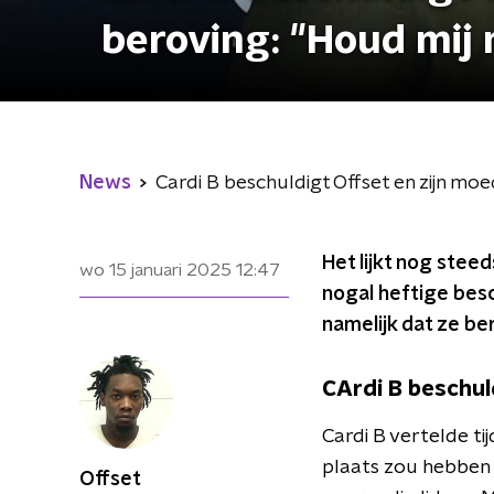
beroving: "Houd mij 
News
Cardi B beschuldigt Offset en zijn moe
Het lijkt nog stee
wo 15 januari 2025
12:47
nogal heftige besc
namelijk dat ze be
CArdi B beschul
Cardi B vertelde ti
plaats zou hebben 
Offset