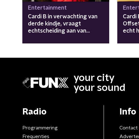
Entertainment
Enter
Cardi B in verwachting van
Cardi 
derde kindje, vraagt
Offse
echtscheiding aan van
echt 
Offset
your city
your sound
Radio
Info
Programmering
Contact
Frequenties
Adverte