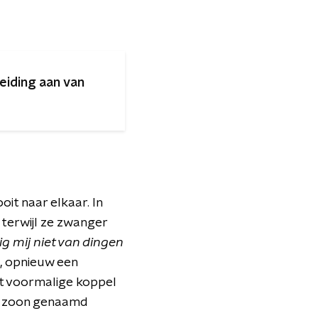
eiding aan van
it naar elkaar. In
terwijl ze zwanger
g mij niet van dingen
k, opnieuw een
et voormalige koppel
ge zoon genaamd