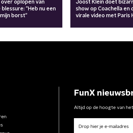
 over oplopen van
Joost Klein doet bizar
 blessure: "Heb nu een
show op Coachella en 
 mijn borst"
virale video met Paris 
FunX nieuwsbr
Altijd op de hoogte van he
ren
es