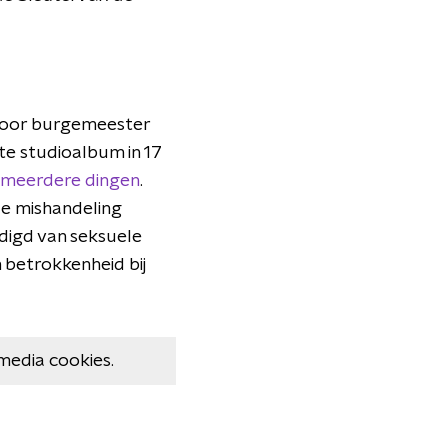
door burgemeester
te studioalbum in 17
meerdere dingen
.
le mishandeling
ldigd van seksuele
n betrokkenheid bij
media cookies.