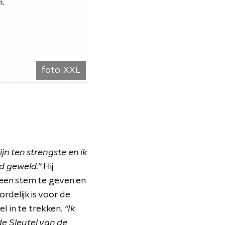
foto:
XXL
ijn ten strengste en ik
rd geweld.”
Hij
een stem te geven en
delijk is voor de
l in te trekken.
“Ik
e Sleutel van de