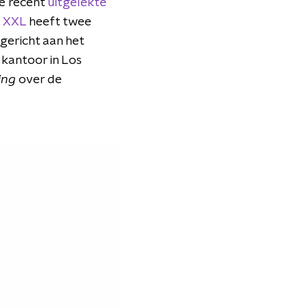
e recent
uitgelekte
.
XXL
heeft twee
gericht aan het
kantoor in Los
ting
over de