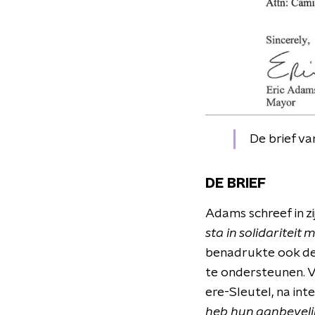
De brief v
DE BRIEF
Adams schreef in zij
sta in solidariteit
benadrukte ook de 
te ondersteunen. V
ere-Sleutel, na in
heb hun aanbeveli