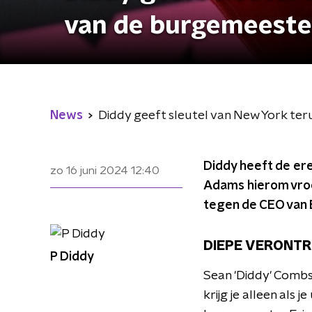
van de burgemeeste
News
Diddy geeft sleutel van New York te
Diddy heeft de er
zo 16 juni 2024
12:40
Adams hierom vroe
tegen de CEO van 
DIEPE VERONTR
P Diddy
Sean 'Diddy' Combs
krijg je alleen als 