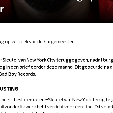
r
rug op verzoek van de burgemeester
e-Sleutel van New York City teruggegeven, nadat bur
g in een brief eerder deze maand. Dit gebeurde na a
Bad Boy Records.
USTING
 heeft besloten de ere-Sleutel van New York terug te 
je uitzonderlijk werk hebt verricht voor een stad. Dit volg