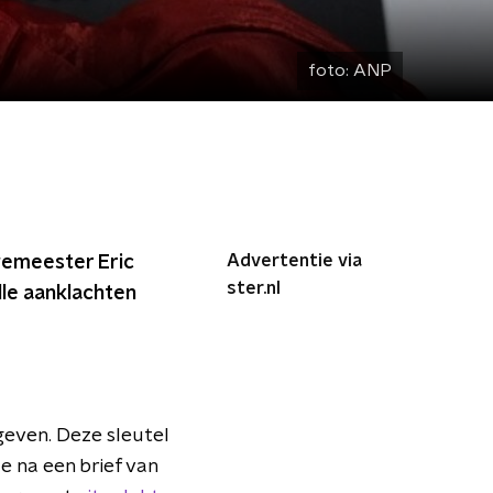
foto:
ANP
Advertentie via
gemeester Eric
ster.nl
lle aanklachten
geven. Deze sleutel
de na een brief van