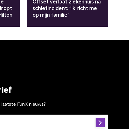
re
Offset verlaat ziekenhuis na
dropt
schietincident: "Ik richt me
Hilton
op mijn familie"
ief
t laatste FunX-nieuws?