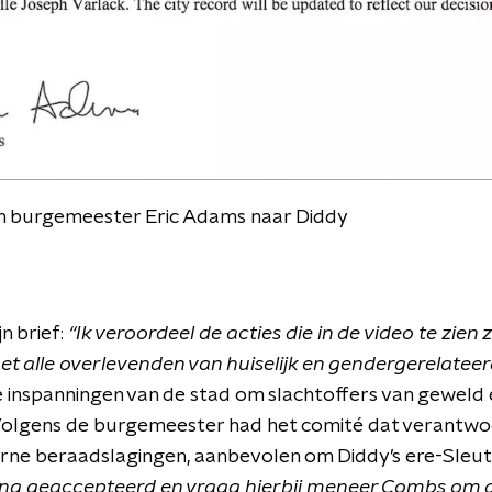
an burgemeester Eric Adams naar Diddy
n brief:
“Ik veroordeel de acties die in de video te zien z
 met alle overlevenden van huiselijk en gendergerelatee
inspanningen van de stad om slachtoffers van geweld 
olgens de burgemeester had het comité dat verantwoor
terne beraadslagingen, aanbevolen om Diddy’s ere-Sleute
ng geaccepteerd en vraag hierbij meneer Combs om d