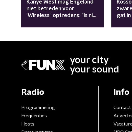
Kanye West mag Engeland
Kosso
niet betreden voor
zware
'Wireless'-optredens: "Is niet
gat in
in belang van publiek"
your city
your sound
Radio
Info
Programmering
Contact
Frequenties
Adverte
Hosts
Vacatur