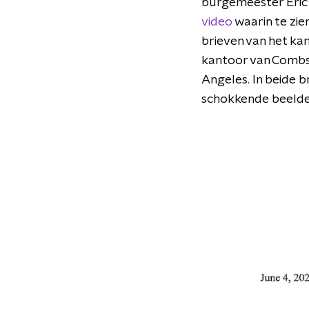
burgemeester Eric 
video
waarin te zie
brieven van het ka
kantoor van Combs 
Angeles. In beide 
schokkende beelde