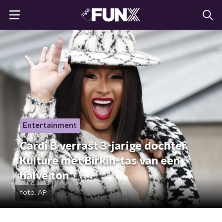
Entertainment
Cardi B verrast 3-jarige dochter
Kulture met Birkin-tas van een
halve ton
foto:
AP