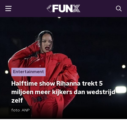
Entertainment
Halftime show Rihanna trekt 5
miljoen meer kijkers dan wedstrijd
zelf
foto:
ANP