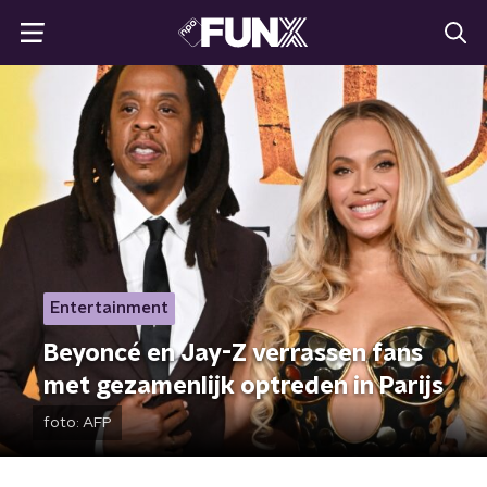
Entertainment
Beyoncé en Jay-Z verrassen fans
met gezamenlijk optreden in Parijs
foto:
AFP