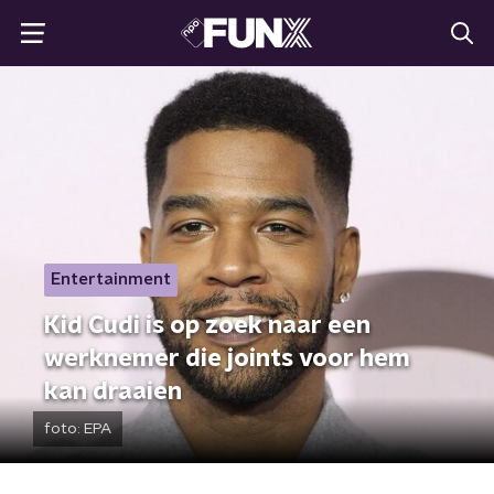
Entertainment
Kid Cudi is op zoek naar een
werknemer die joints voor hem
kan draaien
foto:
EPA