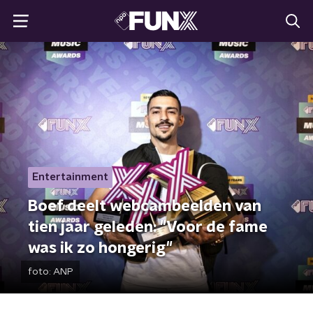
Entertainment
Boef deelt webcambeelden van
tien jaar geleden: "Voor de fame
was ik zo hongerig"
foto:
ANP