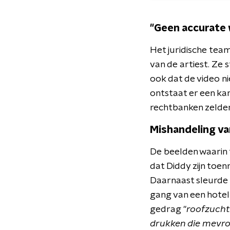
"Geen accurate 
Het juridische tea
van de artiest. Ze 
ook dat de video ni
ontstaat er een ka
rechtbanken zelden
Mishandeling va
De beelden waarin te
dat Diddy zijn toe
Daarnaast sleurde 
gang van een hotel
gedrag "
roofzuchti
drukken die mevrou