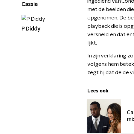
ingediend van Con
Cassie
met de beelden die
opgenomen. De beel
playback die is o
P Diddy
versneld en dat er 
lijkt.
In zijn verklaring 
volgens hem beteken
zegt hij dat de de 
Lees ook
Ca
mi