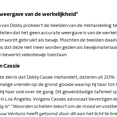
weergave van de werkelijkheid"
m van Diddy probeert de beelden van de mishandeling te
stellen dat het geen accurate weergave is van de werkeli
et wordt gebruikt als bewijs. Mochten de beelden daadw
ns dat deze niet meer worden gezien als bewijsmateriaal
 bewerkt videobewijs toestaan.
n Cassie
 zien is dat Diddy Cassie mishandelt, dateren uit 2016. I
nmalige vriendin op de grond gooide waarop hij haar tot
hij haar ook over de gang. Dit gewelddadige tafereel sp
 in Los Angeles. Volgens Cassies advocaat bevestigen d
g is"
. "
Woorden schieten tekort om de moed en vastber
w Ventura heeft getoond door dit aan het licht te br