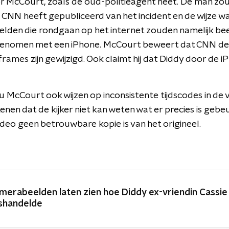
or McCourt, zoals de oud-politieagent heet. De man z
 CNN heeft gepubliceerd van het incident en de wijze wa
den die rondgaan op het internet zouden namelijk beel
pgenomen met een iPhone. McCourt beweert dat CNN de
frames zijn gewijzigd. Ook claimt hij dat Diddy door de
zou McCourt ook wijzen op inconsistente tijdscodes in de 
en dat de kijker niet kan weten wat er precies is gebeu
video geen betrouwbare kopie is van het origineel.
merabeelden laten zien hoe Diddy ex-vriendin Cassie
shandelde