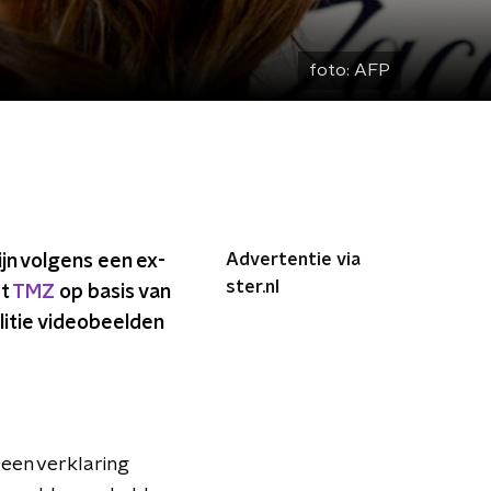
foto:
AFP
Advertentie via
ijn volgens een ex-
ster.nl
dt
TMZ
op basis van
olitie videobeelden
 een verklaring