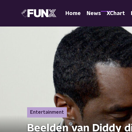
Home
News
XChart
Entertainment
Beelden van Diddy di