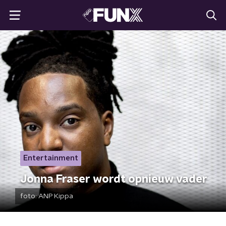
Entertainment
Jonna Fraser wordt opnieuw vader
foto:
ANP Kippa