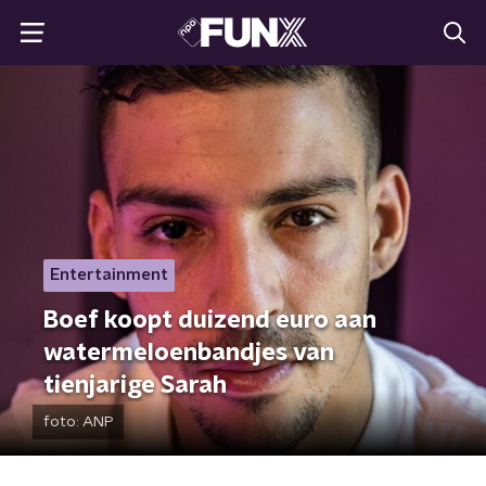
Entertainment
Boef koopt duizend euro aan
watermeloenbandjes van
tienjarige Sarah
foto:
ANP