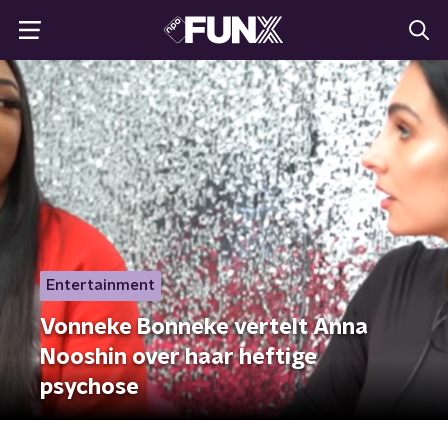
Entertainment
Vonneke Bonneke vertelt Anna
Nooshin over haar heftige
psychose