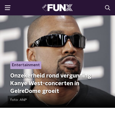
Entertainment
Onzekerheid rond vergunning
Kanye West-concerten in
GelreDome groeit
foto:
ANP