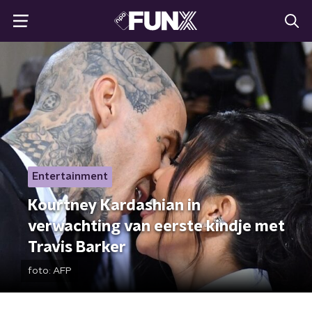
Entertainment
Kourtney Kardashian in
verwachting van eerste kindje met
Travis Barker
foto:
AFP