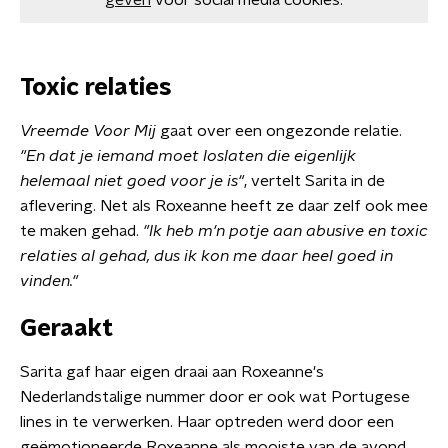
geven
voor social media cookies.
Toxic relaties
Vreemde Voor Mij
gaat over een ongezonde relatie.
"En dat je iemand moet loslaten die eigenlijk
helemaal niet goed voor je is"
, vertelt Sarita in de
aflevering. Net als Roxeanne heeft ze daar zelf ook mee
te maken gehad.
"Ik heb m'n potje aan abusive en toxic
relaties al gehad, d
us ik kon me daar heel goed in
vinden."
Geraakt
Sarita gaf haar eigen draai aan Roxeanne's
Nederlandstalige nummer door er ook wat Portugese
lines in te verwerken. Haar optreden werd door een
geëmotioneerde Roxeanne als mooiste van de avond