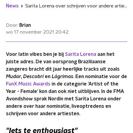
News
Sarita Lorena over schrijven voor andere artiesten: "Het is sowieso een win voor mij"
Door:
Brian
wo 17 november 2021
20:42
Voor latin vibes ben je bij
Sarita Lorena
aan het
juiste adres. De van oorsprong Braziliaanse
zangeres bracht dit jaar heerlijke tracks uit zoals
Mudar
,
Descobri
en
Lágrimas
. Een nominatie voor de
FunX Music Awards
in de categorie 'Artist of the
Year - Female' kon dan ook niet uitblijven. In de FMA
Avondshow sprak Nordin met Sarita Lorena onder
andere over haar nominatie, liveoptredens en
schrijven voor andere artiesten.
"Iets te enthousiast"