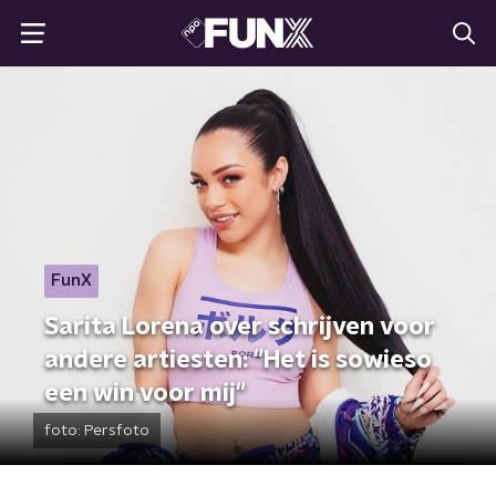
FunX
Sarita Lorena over schrijven voor
andere artiesten: "Het is sowieso
een win voor mij"
foto:
Persfoto