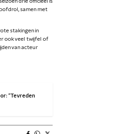
izoen drie officieel is
hoofdrol, samen met
rote stakingen in
 ook veel twijfel of
ijden van acteur
or: "Tevreden