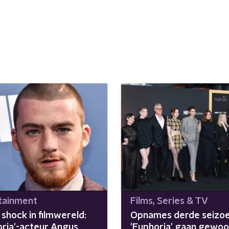
tainment
Films, Series & TV
shock in filmwereld:
Opnames derde seizoe
oria'-acteur Angus
'Euphoria' gaan gewo