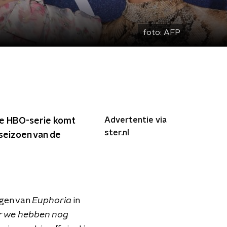
foto:
AFP
Advertentie via
ire HBO-serie komt
ster.nl
seizoen van de
ngen van
Euphoria
in
aar we hebben nog