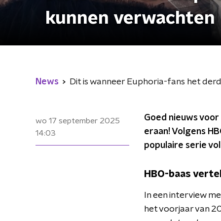
kunnen verwachten
News
Dit is wanneer Euphoria-fans het de
Goed nieuws voor 
wo 17 september 2025
eraan! Volgens HB
14:03
populaire serie vo
HBO-baas vertel
In een interview m
het voorjaar van 20