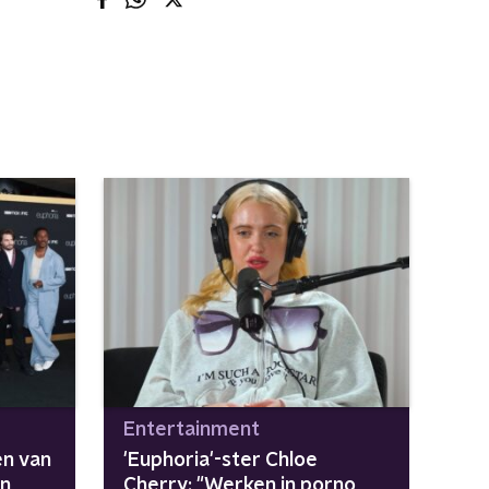
Entertainment
n van
'Euphoria'-ster Chloe
on
Cherry: "Werken in porno