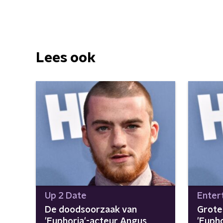
Lees ook
Up 2 Date
Enter
De doodsoorzaak van
Grote 
'Euphoria'-acteur Angus
'Euph