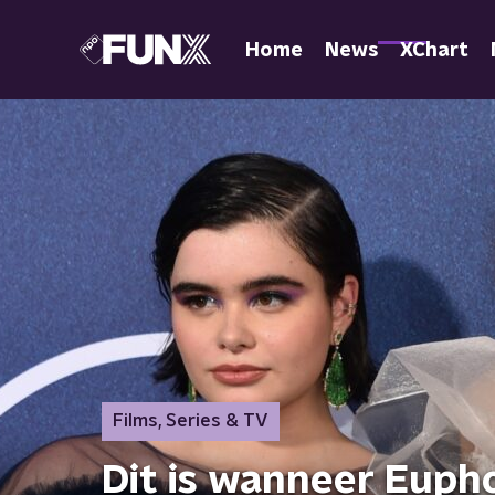
Home
News
XChart
Films, Series & TV
Dit is wanneer Eupho