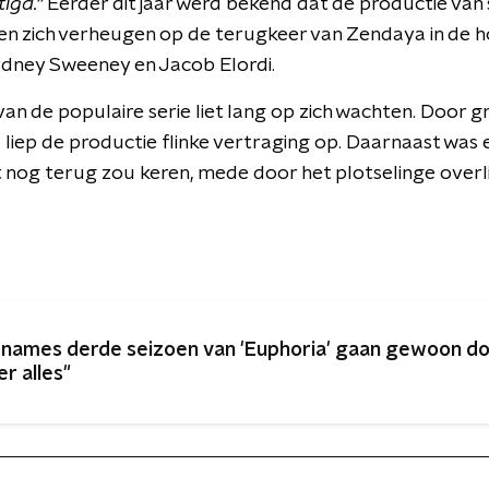
igd."
Eerder dit jaar werd bekend dat de productie van se
nen zich verheugen op de terugkeer van Zendaya in de 
ydney Sweeney en Jacob Elordi.
an de populaire serie liet lang op zich wachten. Door g
iep de productie flinke vertraging op. Daarnaast was er
 nog terug zou keren, mede door het plotselinge overl
names derde seizoen van 'Euphoria' gaan gewoon do
er alles"