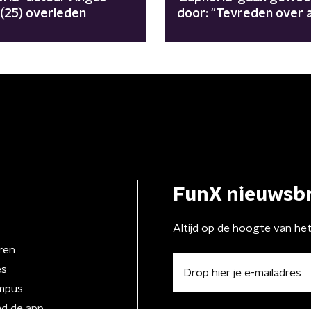
 (25) overleden
door: "Tevreden over a
FunX nieuwsbr
Altijd op de hoogte van he
ren
es
mpus
d de app