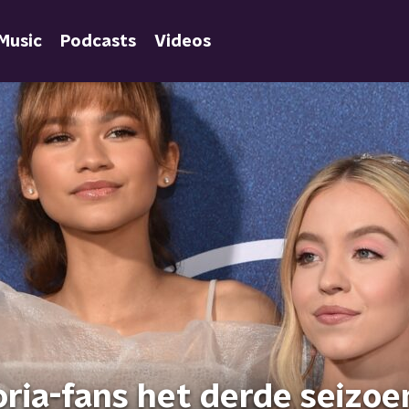
Music
Podcasts
Videos
ria-fans het derde seizoe