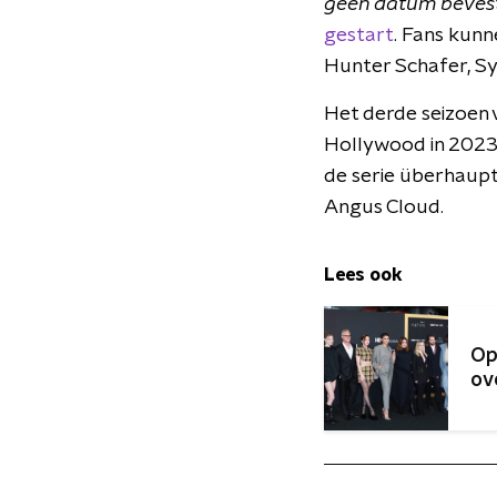
geen datum bevest
gestart
. Fans kun
Hunter Schafer, S
Het derde seizoen v
Hollywood in 2023 l
de serie überhaupt
Angus Cloud.
Lees ook
Op
ov