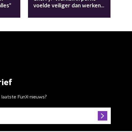
lles"
voelde veiliger dan werken
in restaurants"
ief
t laatste FunX-nieuws?