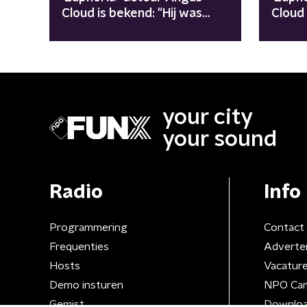
Cloud is bekend: "Hij was
Cloud
acuut vergiftigd"
your city
your sound
Radio
Info
Programmering
Contact
Frequenties
Adverte
Hosts
Vacatur
Demo insturen
NPO Ca
Gemist
Downloa