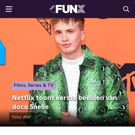
Films, Series & TV
Netflix toont eerste beelden van
docu Snelle
foto:
ANP