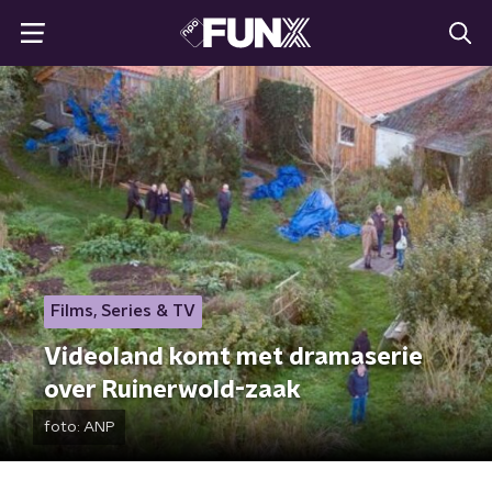
Films, Series & TV
Videoland komt met dramaserie
over Ruinerwold-zaak
foto:
ANP