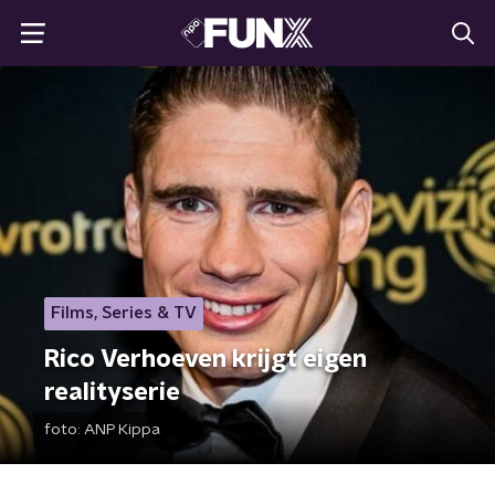
Films, Series & TV
Rico Verhoeven krijgt eigen
realityserie
foto:
ANP Kippa