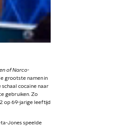
en of Narco-
de grootste namen in
e schaal cocaïne naar
te gebruiken. Zo
 op 69-jarige leeftijd
Zeta-Jones speelde