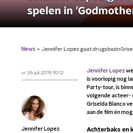
spelen in 'Godmothe
News
Jennifer Lopez gaat drugsbazin Grise
Jennifer Lopez
wer
vr 26 juli 2019
10:12
is voorlopig nog l
Party-tour, is binn
volgende acteer- é
Griselda Blanco v
aan de film én mog
Jennifer Lopez
Achterbaks en 