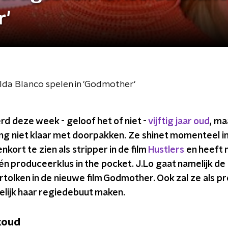
r'
lda Blanco spelen in 'Godmother'
d deze week - geloof het of niet -
vijftig jaar oud
, ma
ang niet klaar met doorpakken. Ze shinet momenteel in 
enkort te zien als stripper in de film
Hustlers
en heeft 
n produceerklus in the pocket. J.Lo gaat namelijk de 
ertolken in de nieuwe film Godmother. Ook zal ze als
elijk haar regiedebuut maken.
koud