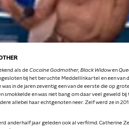
OTHER
bekend als de
Cocaine Godmother,
Black Widow
en
Que
ngesloten bij het beruchte Meddellínkartel en een van 
 was in de jaren zeventig een van de eerste die op grot
n smokkelde en was niet bang om daar veel geweld bij 
ere allebei haar echtgenoten neer. Zelf werd ze in 2012
erd anderhalf jaar geleden ook al verfilmd. Catherine 