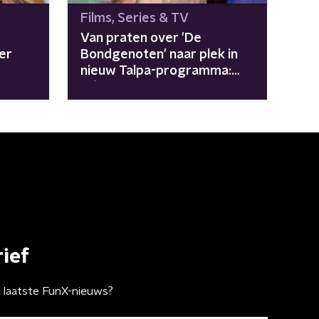
Films, Series & TV
Van praten over 'De
er
Bondgenoten' naar plek in
nieuw Talpa-programma:
Défano Holwijn laat het
lukken
ief
t laatste FunX-nieuws?