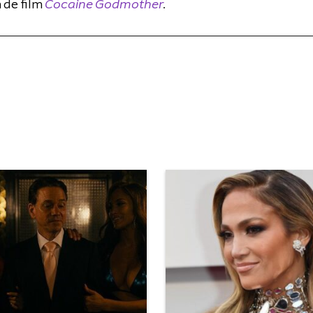
 de film
Cocaine Godmother
.