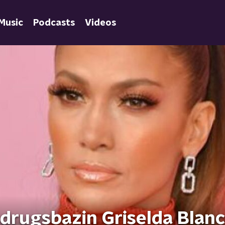
Music
Podcasts
Videos
 drugsbazin Griselda Blan