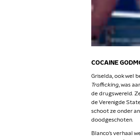
COCAINE GODM
Griselda, ook wel 
Trafficking
, was aa
de drugswereld. Ze
de Verenigde State
schoot ze onder and
doodgeschoten.
Blanco's verhaal w