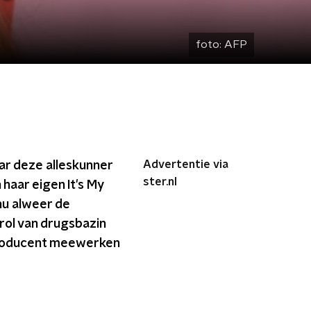
foto:
AFP
Advertentie via
ar deze alleskunner
ster.nl
haar eigen It's My
nu alweer de
rol van drugsbazin
 producent meewerken