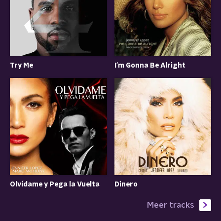
Try Me
I'm Gonna Be Alright
Olvídame y Pega la Vuelta
Dinero
Meer tracks