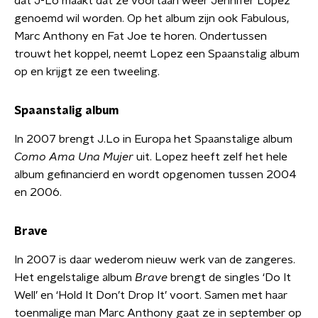
dat J-Lo maakt dat ze voortaan weer Jennifer Lopez
genoemd wil worden. Op het album zijn ook Fabulous,
Marc Anthony en Fat Joe te horen. Ondertussen
trouwt het koppel, neemt Lopez een Spaanstalig album
op en krijgt ze een tweeling.
Spaanstalig album
In 2007 brengt J.Lo in Europa het Spaanstalige album
Como Ama Una Mujer
uit. Lopez heeft zelf het hele
album gefinancierd en wordt opgenomen tussen 2004
en 2006.
Brave
In 2007 is daar wederom nieuw werk van de zangeres.
Het engelstalige album
Brave
brengt de singles ‘Do It
Well’ en ‘Hold It Don’t Drop It’ voort. Samen met haar
toenmalige man Marc Anthony gaat ze in september op