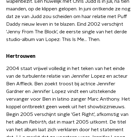
wapenbezit. Een huwelijk met Chris Judd is in juli, na tien
maanden, op de klippen gelopen. In juni ontkende ze nog
dat ze van Judd zou scheiden om haar relatie met Puff
Daddy nieuw leven in te blazen. Eind 2002 verschijnt
'Jenny From The Block', de eerste single van het derde
studio-album van Lopez: This Is Me... Then.
Hertrouwen
2004 staat vrijwel volledig in het teken van het einde
van de turbulente relatie van Jennifer Lopez en acteur
Ben Affleck. Ben zoekt troost bij actrice Jennifer
Gardner en Jennifer Lopez vindt een uitstekende
vervanger voor Ben in latino zanger Marc Anthony. Het
koppel ontbreekt geen week uit het showbizznieuws.
Begin 2005 verschijnt single 'Get Right', afkomstig van
het album
Rebirth
, dat in maart 2005 uitkomt. De titel
van het album laat zich verklaren door het statement