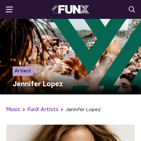
Artiest
Jennifer Lopez
Music
FunX Artists
Jennifer Lopez