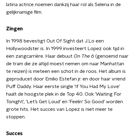
latina actrice noemen dankzij haar rol als Selena in de
gelijknamige film.
Zingen
In 1998 bevestigt Out Of Sight dat J.Lo een
Hollywoodster is. In 1999 investeert Lopez ook tijd in
een zangcarrière. Haar debuut
On The 6
(genoemd naar
de tram die ze altijd moest nemen om naar Manhattan
te reizen) is meteen een schot in de roos. Het album is
geproducet door Emilio Estefan jr. en door haar vriend
Puff Daddy. Haar eerste single ‘If You Had My Love’
haalt de hoogste plek in de Top 40. Ook ‘Waiting For
Tonight’, ‘Let’s Get Loud’ en 'Feelin’ So Good’ worden
grote hits. Het succes van Lopez is niet meer te
stoppen.
Succes