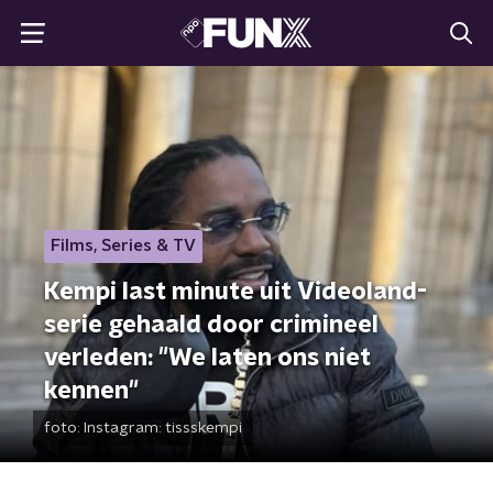
Films, Series & TV
Kempi last minute uit Videoland-
serie gehaald door crimineel
verleden: "We laten ons niet
kennen"
foto:
Instagram: tissskempi