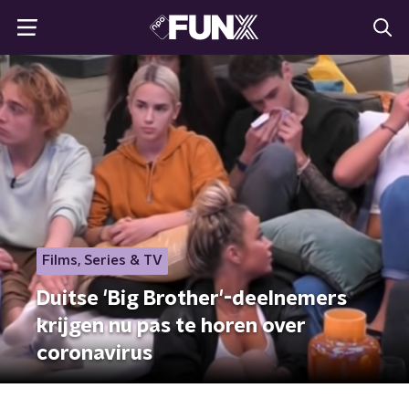
Films, Series & TV
Duitse 'Big Brother'-deelnemers
krijgen nu pas te horen over
coronavirus