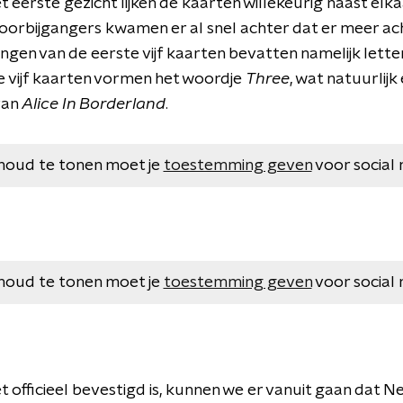
 eerste gezicht lijken de kaarten willekeurig naast elkaa
orbijgangers kwamen er al snel achter dat er meer ach
gen van de eerste vijf kaarten bevatten namelijk lett
 vijf kaarten vormen het woordje
Three
, wat natuurlijk
van
Alice In Borderland
.
houd te tonen moet je
toestemming geven
voor social 
houd te tonen moet je
toestemming geven
voor social 
 officieel bevestigd is, kunnen we er vanuit gaan dat Ne