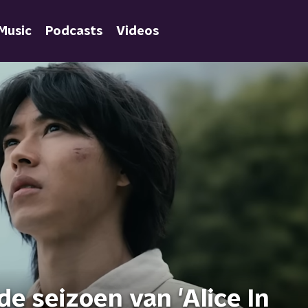
Music
Podcasts
Videos
de seizoen van 'Alice In