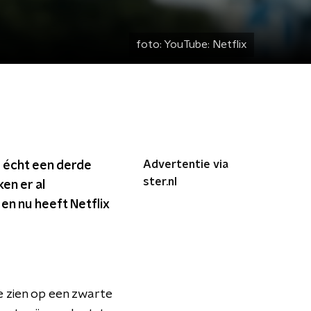
foto:
YouTube: Netflix
Advertentie via
er écht een derde
ster.nl
en er al
en nu heeft Netflix
e zien op een zwarte