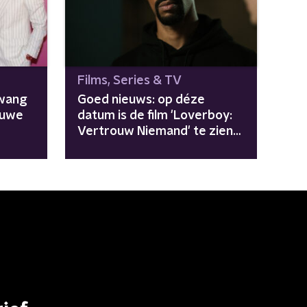
Films, Series & TV
Hwang
Goed nieuws: op déze
euwe
datum is de film 'Loverboy:
Vertrouw Niemand' te zien
in de bioscoop