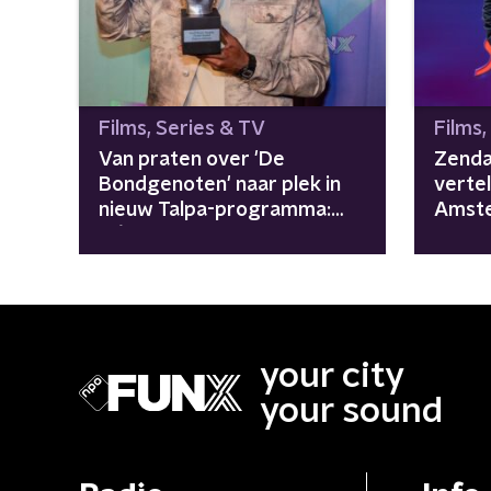
Films, Series & TV
Films,
Van praten over 'De
Zenda
Bondgenoten' naar plek in
vertel
nieuw Talpa-programma:
Amste
Défano Holwijn laat het
Spide
lukken
your city
your sound