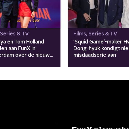
 Series & TV
Films, Series & TV
ya en Tom Holland
'Squid Game'-maker 
len aan FunX in
Dong-hyuk kondigt ni
rdam over de nieuwe
misdaadserie aan
r-Man-film