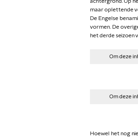
achtergrond. Op het
maar oplettende vo
De Engelse benamin
vormen. De overige
het derde seizoen 
Om deze in
Om deze in
Hoewel het nog niet