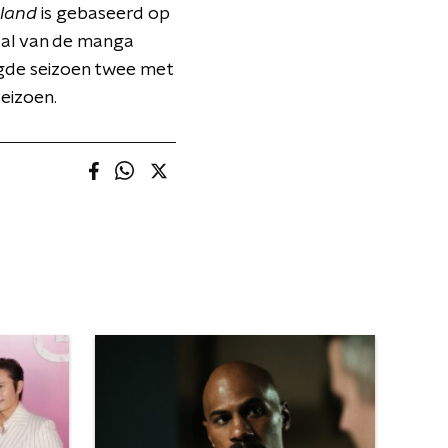
rland
is gebaseerd op
aal van de manga
digde seizoen twee met
eizoen.